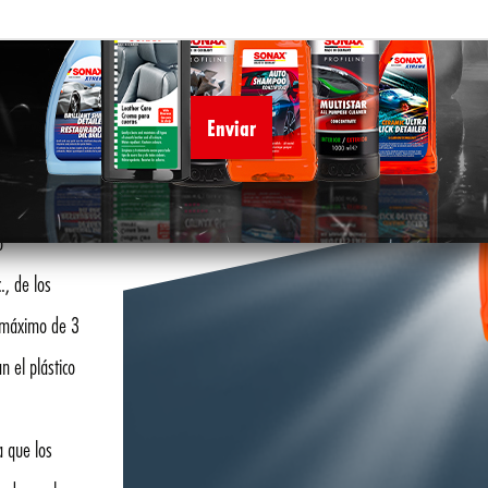
e:
o
., de los
n máximo de 3
n el plástico
a que los