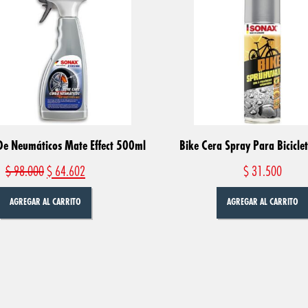
De Neumáticos Mate Effect 500ml
Bike Cera Spray Para Bicicl
$
98.000
$
64.602
$
31.500
AGREGAR AL CARRITO
AGREGAR AL CARRITO