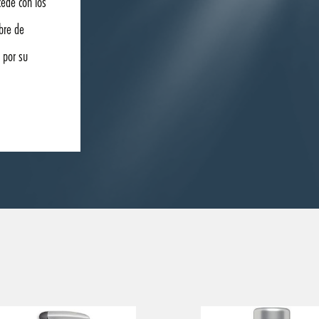
cede con los
ibre de
 por su