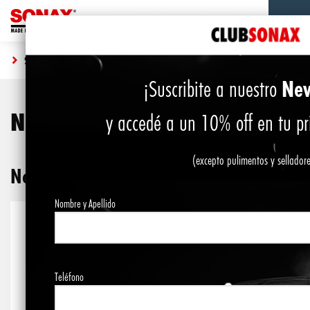
SHOP
NEUMÁTICOS Y LLANTAS
New
¡Suscribite a nuestro
Neumáticos y Llantas
y accedé a un 10% off en tu p
(excepto pulimentos y sellador
Neumáticos y Llantas
Nombre y Apellido
Teléfono