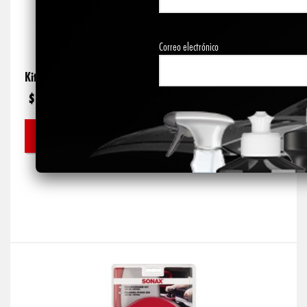
Correo electrónico
Kit Pads Roto Orbital
$
96.500
AÑADIR AL CARRITO
Alternative: