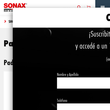
SHOP
PADS
¡Suscribi
Pads
y accedé a un 
(ex
Pads
Nombre y Apellido
Teléfono