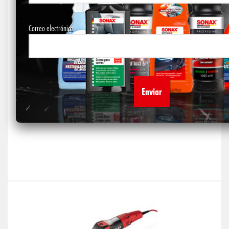
Correo electrónico
Kit Máquina Roto Orbital + Pad Clay Disc Rotorbital
$
1.821.210
AÑADIR AL CARRITO
Alternative: